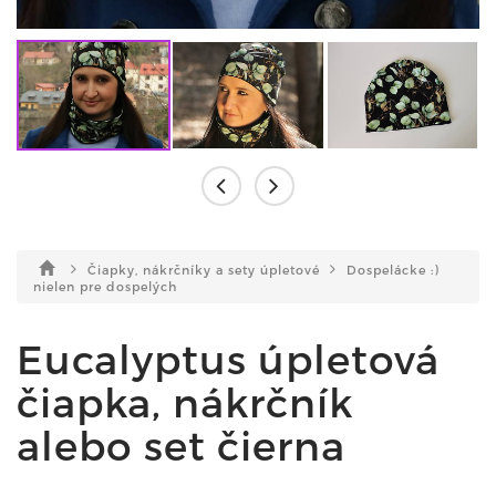
Čiapky, nákrčníky a sety úpletové
Dospelácke :)
nielen pre dospelých
Eucalyptus úpletová
čiapka, nákrčník
alebo set čierna