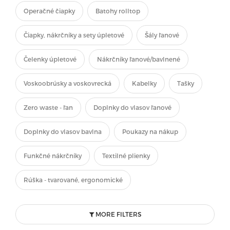
Operačné čiapky
Batohy rolltop
Čiapky, nákrčníky a sety úpletové
Šály ľanové
Čelenky úpletové
Nákrčníky ľanové/bavlnené
Voskoobrúsky a voskovrecká
Kabelky
Tašky
Zero waste - ľan
Doplnky do vlasov ľanové
Doplnky do vlasov bavlna
Poukazy na nákup
Funkčné nákrčníky
Textilné plienky
Rúška - tvarované, ergonomické
MORE FILTERS