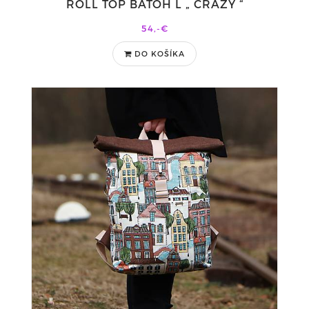
ROLL TOP BATOH L „ CRAZY “
54,-€
DO KOŠÍKA