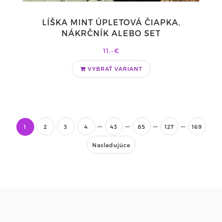
LÍŠKA MINT ÚPLETOVÁ ČIAPKA,
NÁKRČNÍK ALEBO SET
11,-€
VYBRAŤ VARIANT
1
2
3
4
43
85
127
169
Nasledujúce