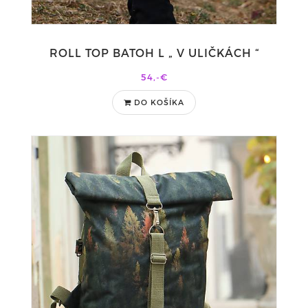
ROLL TOP BATOH L „ V ULIČKÁCH “
54,-€
DO KOŠÍKA