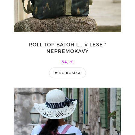
ROLL TOP BATOH L „ V LESE “
NEPREMOKAVÝ
54,-€
DO KOŠÍKA