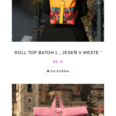
ROLL TOP BATOH L „ JESEŇ V MESTE “
59,-€
DO KOŠÍKA