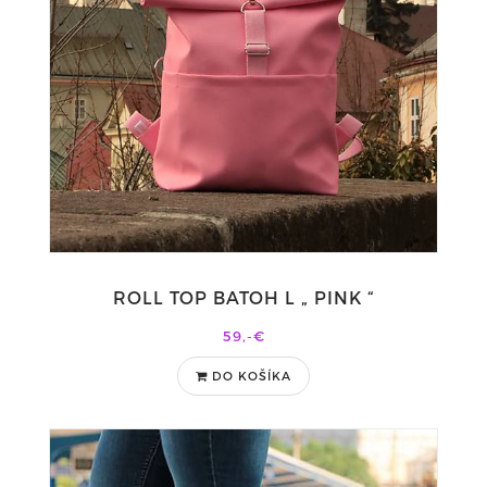
ROLL TOP BATOH L „ PINK “
59,-€
DO KOŠÍKA