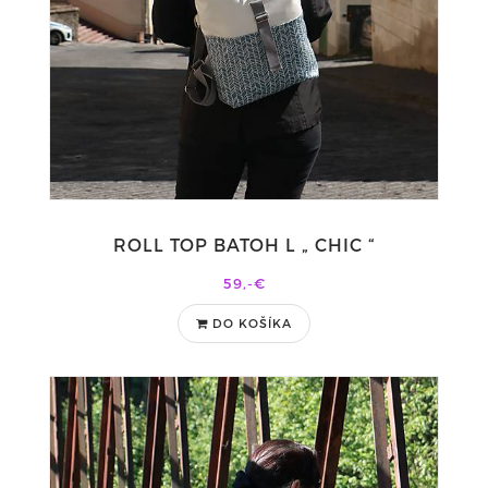
ROLL TOP BATOH L „ CHIC “
59,-€
DO KOŠÍKA