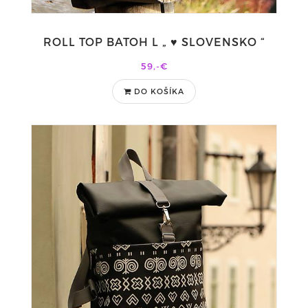
ROLL TOP BATOH L „ ♥ SLOVENSKO “
59,-€
DO KOŠÍKA