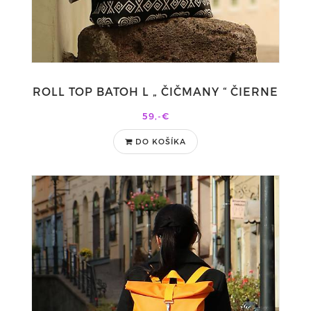
ROLL TOP BATOH L „ ČIČMANY “ ČIERNE
59,-€
DO KOŠÍKA