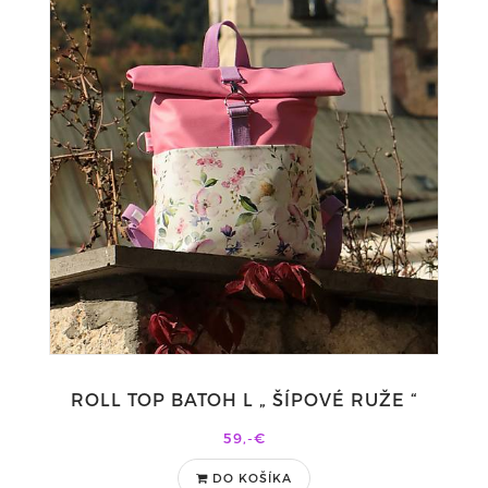
ROLL TOP BATOH L „ ŠÍPOVÉ RUŽE “
59,-€
DO KOŠÍKA