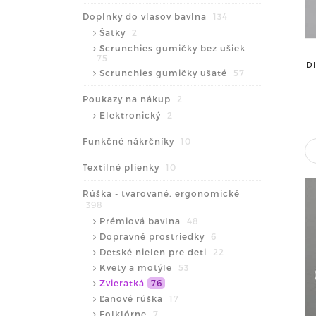
Doplnky do vlasov bavlna
134
Šatky
2
Scrunchies gumičky bez ušiek
75
D
Scrunchies gumičky ušaté
57
Poukazy na nákup
2
Elektronický
2
Funkčné nákrčníky
10
Textilné plienky
10
Rúška - tvarované, ergonomické
398
Prémiová bavlna
48
Dopravné prostriedky
6
Detské nielen pre deti
22
Kvety a motýle
53
Zvieratká
76
Ľanové rúška
17
Folklórne
7