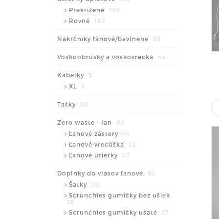
Prekrížené
178
Rovné
187
Nákrčníky ľanové/bavlnené
58
Voskoobrúsky a voskovrecká
44
Kabelky
5
XL
5
Tašky
50
Zero waste - ľan
83
Ľanové zástery
14
Ľanové vrecúška
22
Ľanové utierky
47
Doplnky do vlasov ľanové
93
Šatky
20
Scrunchies gumičky bez ušiek
36
Scrunchies gumičky ušaté
37