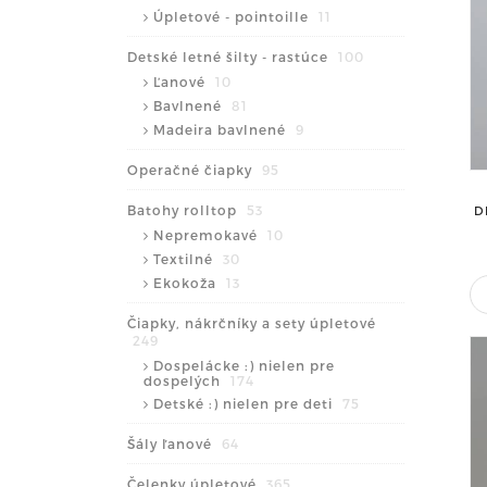
Úpletové - pointoille
11
Detské letné šilty - rastúce
100
Ľanové
10
Bavlnené
81
Madeira bavlnené
9
Operačné čiapky
95
Batohy rolltop
53
D
Nepremokavé
10
Textilné
30
Ekokoža
13
Čiapky, nákrčníky a sety úpletové
249
Dospelácke :) nielen pre
dospelých
174
Detské :) nielen pre deti
75
Šály ľanové
64
Čelenky úpletové
365