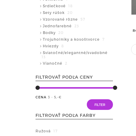
Srdiečkové
18
Sety rúšok
20
Vzorované rôzne
57
Jednofarebné
23
R
Bodky
20
Trojuholníky a kosoštvorce
7
Hviezdy
8
Sviatočné/elegantné/svadobné
13
Vianočné
2
FILTROVAŤ PODĽA CENY
CENA
3 - 5
,-€
FILTROVAŤ PODĽA FARBY
Ružová
17