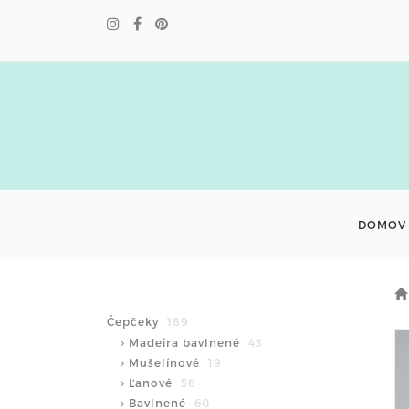
DOMOV
Čepčeky
189
Madeira bavlnené
43
Mušelínové
19
Ľanové
56
Bavlnené
60