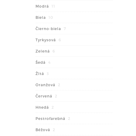
Modrá
11
Biela
10
Čierno-biela
7
Tyrkysová
6
Zelená
6
Šedá
4
Žltá
3
Oranžová
2
Červená
2
Hnedá
2
Pestrofarebná
2
Béžová
2