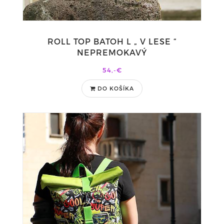
ROLL TOP BATOH L „ V LESE “
NEPREMOKAVÝ
54,-€
DO KOŠÍKA