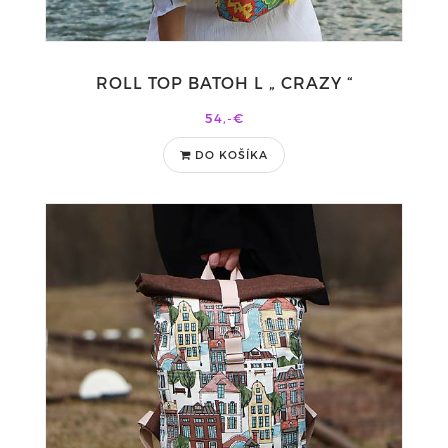
ROLL TOP BATOH L „ CRAZY “
54,-€
DO KOŠÍKA