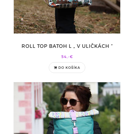
ROLL TOP BATOH L „ V ULIČKÁCH “
54,-€
DO KOŠÍKA