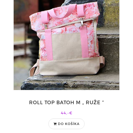
ROLL TOP BATOH M „ RUŽE “
44,-€
DO KOŠÍKA