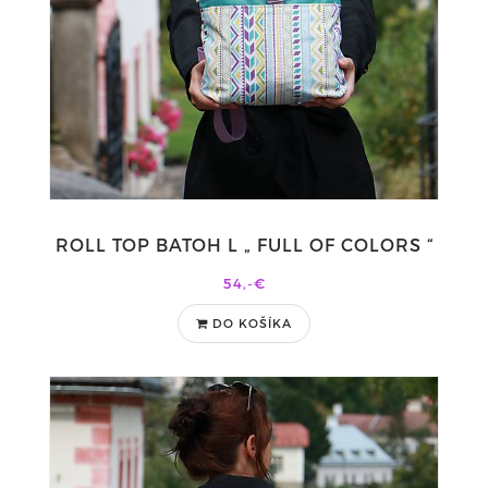
ROLL TOP BATOH L „ FULL OF COLORS “
54,-€
DO KOŠÍKA