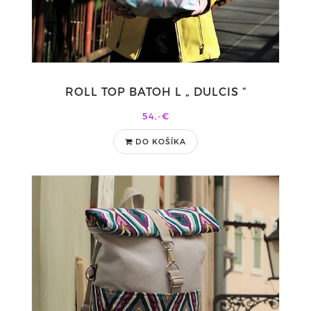
ROLL TOP BATOH L „ DULCIS “
54,-€
DO KOŠÍKA