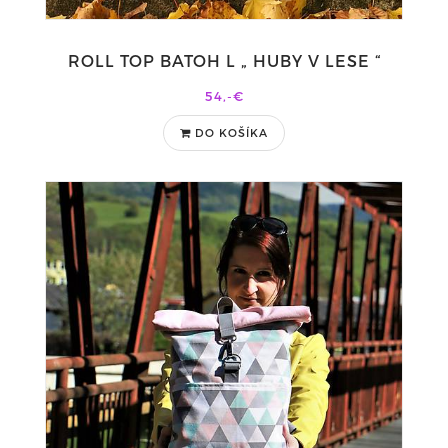
ROLL TOP BATOH L „ HUBY V LESE “
54,-€
DO KOŠÍKA