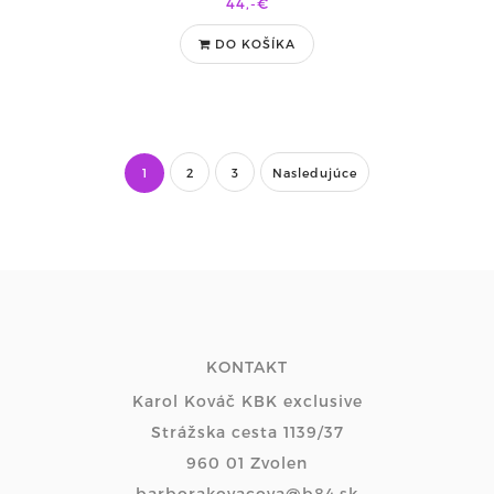
44,-€
DO KOŠÍKA
1
2
3
Nasledujúce
KONTAKT
Karol Kováč KBK exclusive
Strážska cesta 1139/37
960 01 Zvolen
barborakovacova@b84.sk