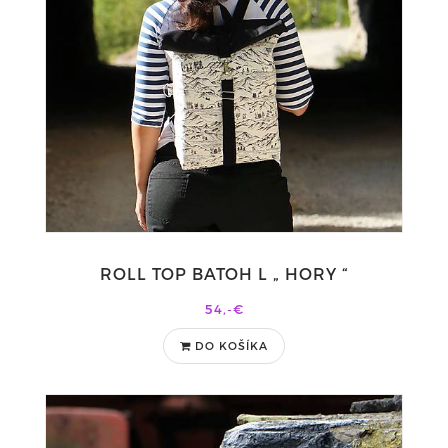
ROLL TOP BATOH L „ HORY “
54,-€
DO KOŠÍKA