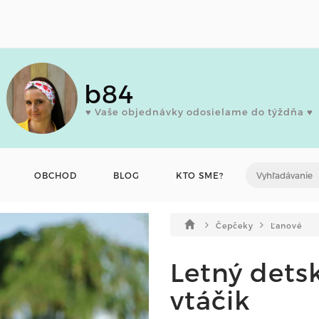
b84
♥ Vaše objednávky odosielame do týždňa ♥
OBCHOD
BLOG
KTO SME?
Čepčeky
Ľanové
Letný dets
vtáčik