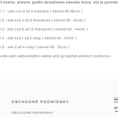
ť zvoľte, prosím, podľa aktuálneho obvodu hlavy, nie je potreb
ť 1 - vek cca 0 až 3 mesiace ( obvod 35-38cm )
ť 2 - vek cca 3 až 6 mesiacov ( obvod 39 - 41cm )
ť 3 - vek cca 6 až 12 mesiacov ( obvod 42 - 44cm )
ť 4 - vek cca 1 až 2 roky ( obvod 45 - 47cm )
ť 5 - vek 2 až 4 roky ( obvod 48 - 51cm )
ode vám samozrejme vieme ušiť aj čepček väčších rozmerov.
OBCHODNÉ PODMIENKY
OBCHODNÉ PODMIENKY