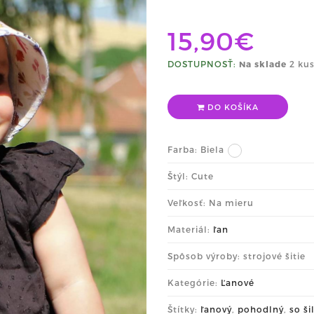
15,90€
DOSTUPNOSŤ:
Na sklade
2 kus
DO KOŠÍKA
Farba:
Biela
Štýl: Cute
Veľkosť: Na mieru
Materiál:
ľan
Spôsob výroby: strojové šitie
Kategórie:
Ľanové
Štítky:
ľanový
,
pohodlný
,
so š