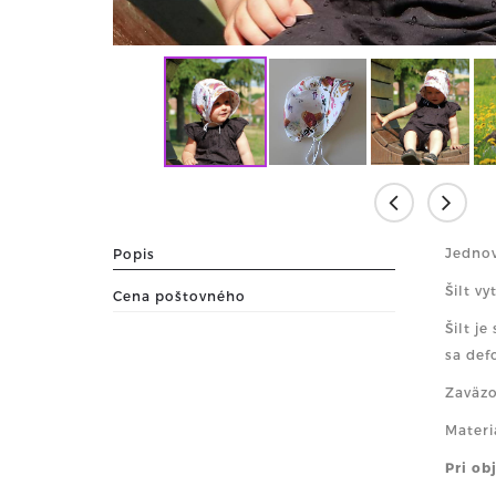
Jednov
Popis
Šilt v
Cena poštovného
Šilt j
sa def
Zaväzo
Materi
Pri ob