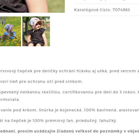
Katalógové číslo: 7074963
rstvový čepček pre detičky ochráni hlávku aj ušká, pred vetrom 
ytvorí tieň pre ochranu očí pred slnkom.
e spevnený netkanou textíliou, certifikovanou pre deti do 3 rokov
ormovala.
vanie pod krkom, šnúrka je kojenecká ,100% bavlnená, atestovaná
ál na čepček je 100% prémiový ľan, priedušný, ľahučký.
jednaní, prosím uvádzajte žiadanú veľkosť do poznámky v obje