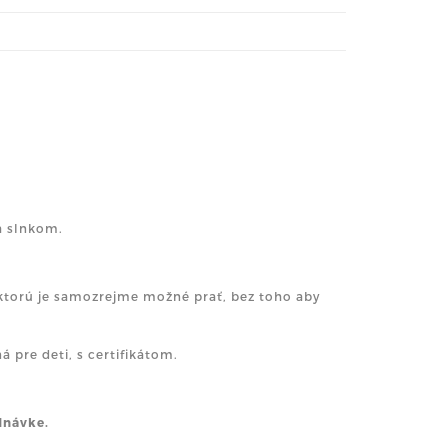
a slnkom.
, ktorú je samozrejme možné prať, bez toho aby
 pre deti, s certifikátom.
dnávke.