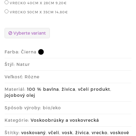
VRECKO 40CM X 28CM
9,20€
VRECKO 50CM X 35CM
14,80€
Vyberte variant
Farba:
Čierna
Štýl: Natur
Veľkosť: Rôzne
Materiál:
100 % bavlna
,
živica
,
včelí produkt
,
jojobový olej
Spôsob výroby: bio/eko
Kategórie:
Voskoobrúsky a voskovrecká
Štítky:
voskovaný
,
včelí
,
vosk
,
živica
,
vrecko
,
voskové