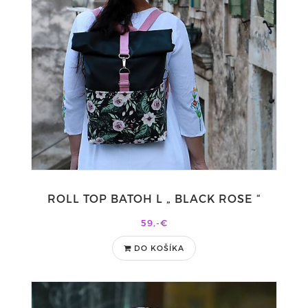
ROLL TOP BATOH L „ BLACK ROSE “
59,-€
DO KOŠÍKA