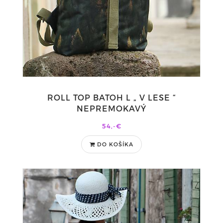
ROLL TOP BATOH L „ V LESE “
NEPREMOKAVÝ
54,-€
DO KOŠÍKA