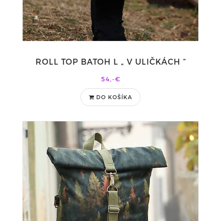
ROLL TOP BATOH L „ V ULIČKÁCH “
54,-€
DO KOŠÍKA