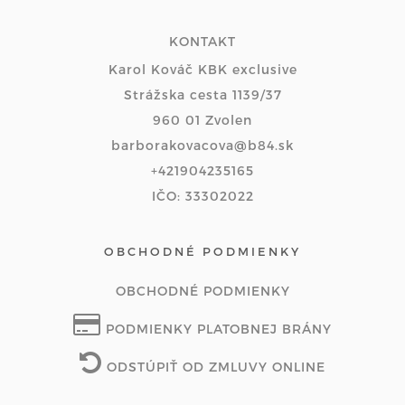
KONTAKT
Karol Kováč KBK exclusive
Strážska cesta 1139/37
960 01 Zvolen
barborakovacova@b84.sk
+421904235165
IČO: 33302022
OBCHODNÉ PODMIENKY
OBCHODNÉ PODMIENKY
PODMIENKY PLATOBNEJ BRÁNY
ODSTÚPIŤ OD ZMLUVY ONLINE