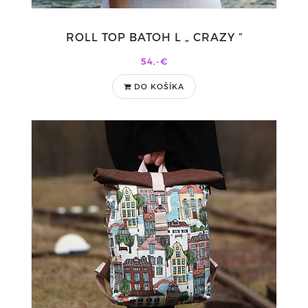
ROLL TOP BATOH L „ CRAZY “
54,-€
DO KOŠÍKA