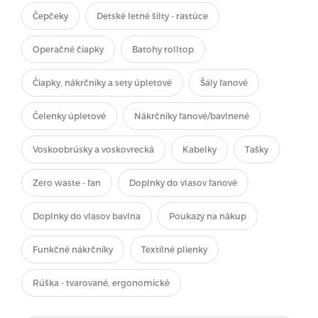
Čepčeky
Detské letné šilty - rastúce
Operačné čiapky
Batohy rolltop
Čiapky, nákrčníky a sety úpletové
Šály ľanové
Čelenky úpletové
Nákrčníky ľanové/bavlnené
Voskoobrúsky a voskovrecká
Kabelky
Tašky
Zero waste - ľan
Doplnky do vlasov ľanové
Doplnky do vlasov bavlna
Poukazy na nákup
Funkčné nákrčníky
Textilné plienky
Rúška - tvarované, ergonomické