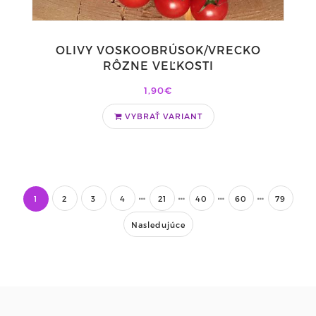
OLIVY VOSKOOBRÚSOK/VRECKO
RÔZNE VEĽKOSTI
1,90€
VYBRAŤ VARIANT
1
2
3
4
21
40
60
79
Nasledujúce