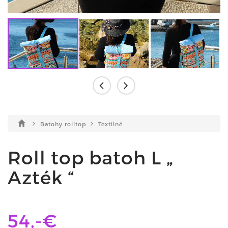
Batohy rolltop
Textilné
Roll top batoh L „
Azték “
54,-€