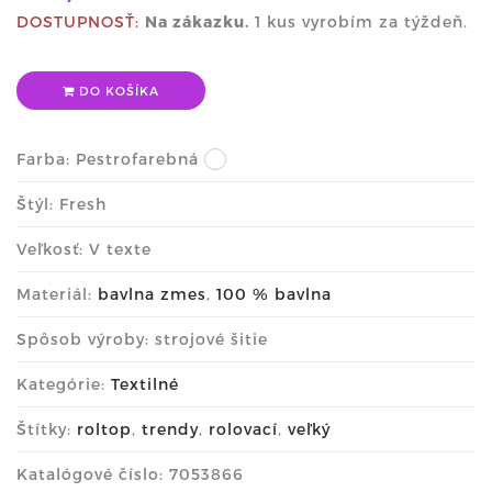
DOSTUPNOSŤ:
Na zákazku.
1 kus vyrobím za týždeň.
DO KOŠÍKA
Farba:
Pestrofarebná
Štýl: Fresh
Veľkosť: V texte
Materiál:
bavlna zmes
,
100 % bavlna
Spôsob výroby: strojové šitie
Kategórie:
Textilné
Štítky:
roltop
,
trendy
,
rolovací
,
veľký
Katalógové číslo: 7053866