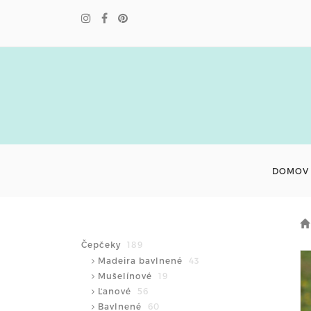
DOMOV
Čepčeky
189
Madeira bavlnené
43
Mušelínové
19
Ľanové
56
Bavlnené
60