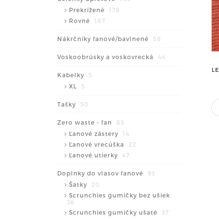
Prekrížené
178
Rovné
187
Nákrčníky ľanové/bavlnené
58
Voskoobrúsky a voskovrecká
44
L
Kabelky
5
XL
5
Tašky
50
Zero waste - ľan
83
Ľanové zástery
14
Ľanové vrecúška
22
Ľanové utierky
47
Doplnky do vlasov ľanové
93
Šatky
20
Scrunchies gumičky bez ušiek
36
Scrunchies gumičky ušaté
37