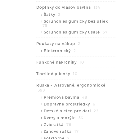
Doplnky do vlasov bavlna
134
Šatky
2
Scrunchies gumičky bez ušiek
75
Scrunchies gumičky ušaté
57
Poukazy na nákup
2
Elektronický
2
Funkčné nákrčníky
10
Textilné plienky
10
Rúška - tvarované, ergonomické
398
Prémiová bavlna
48
Dopravné prostriedky
6
Detské nielen pre deti
22
Kvety a motýle
53
Zvieratká
76
Ľanové rúška
17
Folklórne
7