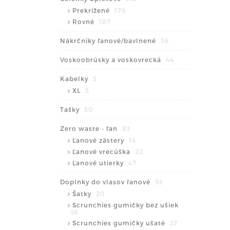
Prekrížené
178
Rovné
187
Nákrčníky ľanové/bavlnené
58
Voskoobrúsky a voskovrecká
44
Kabelky
5
XL
5
Tašky
50
Zero waste - ľan
83
Ľanové zástery
14
Ľanové vrecúška
22
Ľanové utierky
47
Doplnky do vlasov ľanové
93
Šatky
20
Scrunchies gumičky bez ušiek
36
Scrunchies gumičky ušaté
37