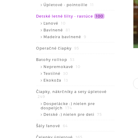
Úpletové - pointoille
11
Detské letné šilty - rastúce
100
Ľanové
10
Bavlnené
81
Madeira bavlnené
9
Operačné čiapky
95
Batohy rolltop
53
Nepremokavé
10
Textilné
30
Ekokoža
13
Čiapky, nákrčníky a sety úpletové
249
Dospelácke :) nielen pre
dospelých
174
Detské :) nielen pre deti
75
Šály ľanové
64
Čelenky úpletové
365