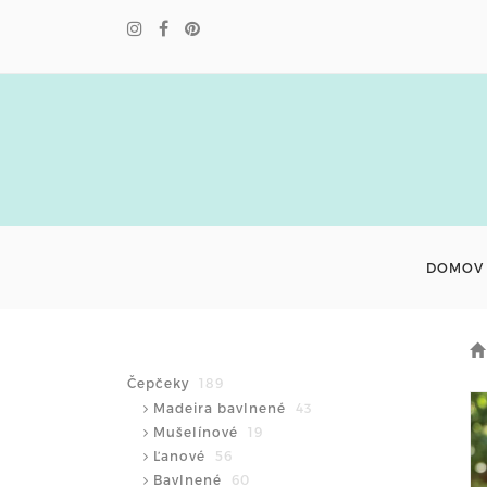
DOMOV
Čepčeky
189
Madeira bavlnené
43
Mušelínové
19
Ľanové
56
Bavlnené
60