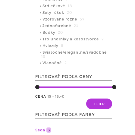
Srdiečkové
18
Sety rúšok
20
Vzorované rôzne
57
Jednofarebné
23
Bodky
20
Trojuholníky a kosoštvorce
7
Hviezdy
8
Sviatočné/elegantné/svadobné
13
Vianočné
2
FILTROVAŤ PODĽA CENY
CENA
15 - 16
,-€
FILTROVAŤ PODĽA FARBY
Šedá
3