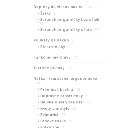
Doplnky do vlasov bavlna
134
Šatky
2
Scrunchies gumičky bez ušiek
75
Scrunchies gumičky ušaté
57
Poukazy na nákup
2
Elektronický
2
Funkčné nákrčníky
10
Textilné plienky
10
Rúška - tvarované, ergonomické
398
Prémiová bavlna
48
Dopravné prostriedky
6
Detské nielen pre deti
22
Kvety a motýle
53
Zvieratká
76
Ľanové rúška
17
Folklórne
7