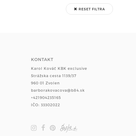
RESET FILTRA
KONTAKT
Karol Kováč KBK exclusive
Strážska cesta 1139/37
960 01 Zvolen
barborakovacova@b84.sk
+421904235165
IČO: 33302022