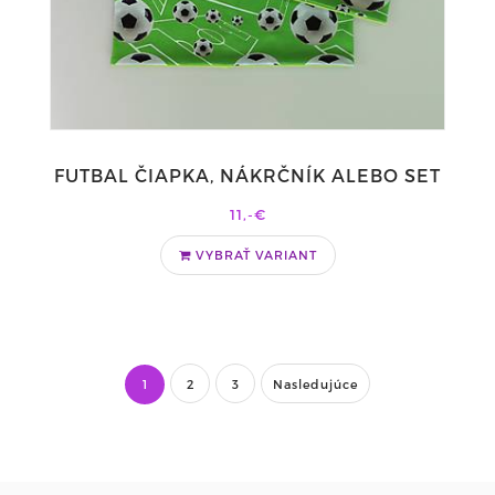
FUTBAL ČIAPKA, NÁKRČNÍK ALEBO SET
11,-€
VYBRAŤ VARIANT
1
2
3
Nasledujúce