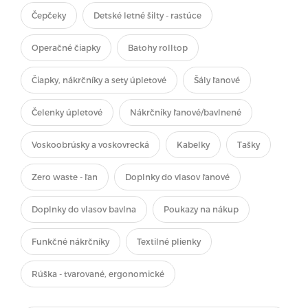
Čepčeky
Detské letné šilty - rastúce
Operačné čiapky
Batohy rolltop
Čiapky, nákrčníky a sety úpletové
Šály ľanové
Čelenky úpletové
Nákrčníky ľanové/bavlnené
Voskoobrúsky a voskovrecká
Kabelky
Tašky
Zero waste - ľan
Doplnky do vlasov ľanové
Doplnky do vlasov bavlna
Poukazy na nákup
Funkčné nákrčníky
Textilné plienky
Rúška - tvarované, ergonomické