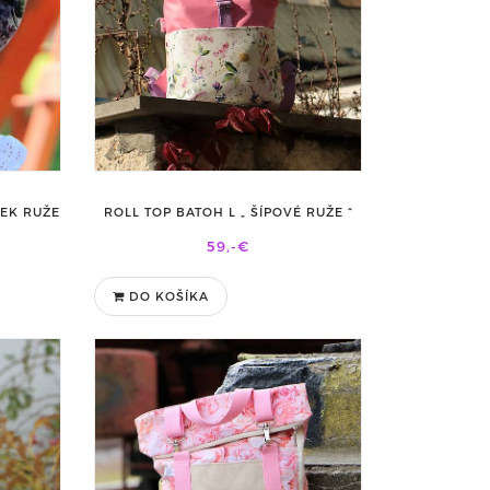
ČEK RUŽE
ROLL TOP BATOH L „ ŠÍPOVÉ RUŽE “
59,-€
DO KOŠÍKA