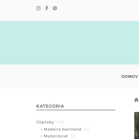
DOMOV
KATEGÓRIA
Čepčeky
189
Madeira bavlnené
43
Mušelínové
19