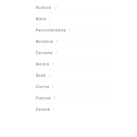
Ružová
41
Biela
7
Pestrofarebná
6
Bordová
5
Červená
4
Modrá
3
Šedá
3
Čierna
3
Fialová
2
Zelená
1