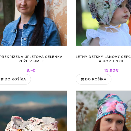
PREKRÍŽENÁ ÚPLETOVÁ ČELENKA
LETNÝ DETSKÝ ĽANOVÝ ČEP
RUŽE V HMLE
A HORTENZIE
8,-€
15,90€
DO KOŠÍKA
DO KOŠÍKA