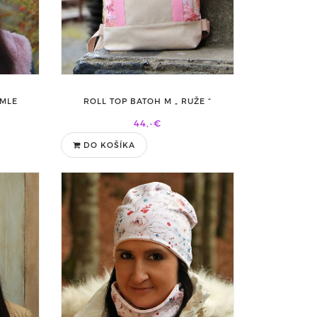
HMLE
ROLL TOP BATOH M „ RUŽE “
44,-€
DO KOŠÍKA