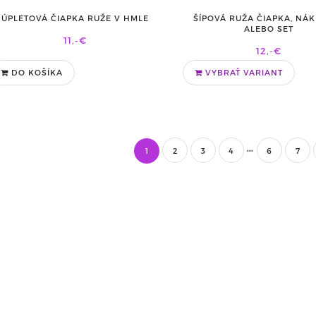
ÚPLETOVÁ ČIAPKA RUŽE V HMLE
ŠÍPOVÁ RUŽA ČIAPKA, NÁ
ALEBO SET
11,-€
12,-€
DO KOŠÍKA
VYBRAŤ VARIANT
1
2
3
4
6
7