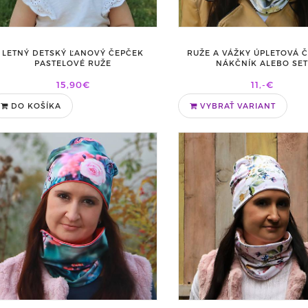
LETNÝ DETSKÝ ĽANOVÝ ČEPČEK
RUŽE A VÁŽKY ÚPLETOVÁ Č
PASTELOVÉ RUŽE
NÁKČNÍK ALEBO SE
15,90€
11,-€
DO KOŠÍKA
VYBRAŤ VARIANT