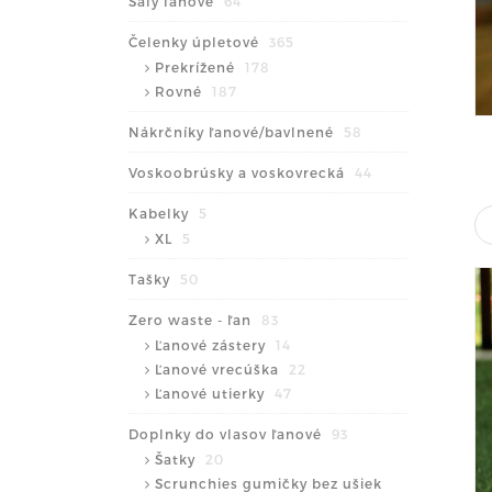
Šály ľanové
64
Čelenky úpletové
365
Prekrížené
178
Rovné
187
Nákrčníky ľanové/bavlnené
58
Voskoobrúsky a voskovrecká
44
Kabelky
5
XL
5
Tašky
50
Zero waste - ľan
83
Ľanové zástery
14
Ľanové vrecúška
22
Ľanové utierky
47
Doplnky do vlasov ľanové
93
Šatky
20
Scrunchies gumičky bez ušiek