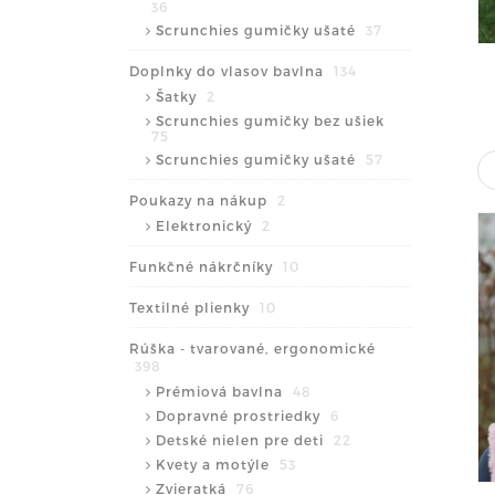
36
Scrunchies gumičky ušaté
37
Doplnky do vlasov bavlna
134
Šatky
2
Scrunchies gumičky bez ušiek
75
Scrunchies gumičky ušaté
57
Poukazy na nákup
2
Elektronický
2
Funkčné nákrčníky
10
Textilné plienky
10
Rúška - tvarované, ergonomické
398
Prémiová bavlna
48
Dopravné prostriedky
6
Detské nielen pre deti
22
Kvety a motýle
53
Zvieratká
76