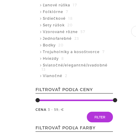
Ľanové rúška
17
Folklórne
7
Srdiečkové
18
Sety rúšok
20
Vzorované rôzne
57
Jednofarebné
23
Bodky
20
Trojuholníky a kosoštvorce
7
Hviezdy
8
Sviatočné/elegantné/svadobné
13
Vianočné
2
FILTROVAŤ PODĽA CENY
CENA
3 - 59
,-€
FILTROVAŤ PODĽA FARBY