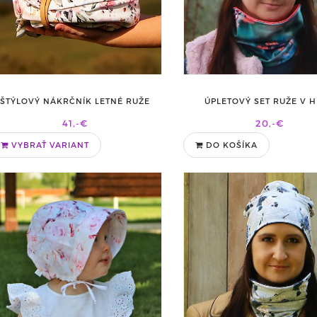
ŠTÝLOVÝ NÁKRČNÍK LETNÉ RUŽE
ÚPLETOVÝ SET RUŽE V 
41,-€
20,-€
VYBRAŤ VARIANT
DO KOŠÍKA