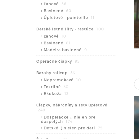
Ľanové
56
Bavlnené
60
Úpletové - pointoille
11
Detské letné šilty - rastúce
100
Ľanové
10
Bavlnené
81
Madeira bavlnené
9
Operačné čiapky
95
Batohy rolltop
53
Nepremokavé
10
Textilné
30
Ekokoža
13
Čiapky, nákrčníky a sety úpletové
249
Dospelácke :) nielen pre
dospelých
174
Detské :) nielen pre deti
75